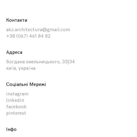
Контакти
akz.architectura@gmail.com
+38 (067) 461 84 82
Aдреса
богдана хмельницького, 33|34
київ, україна
Соціальні Мережі
instagram
linkedin
facebook
pinterest
Iнфо