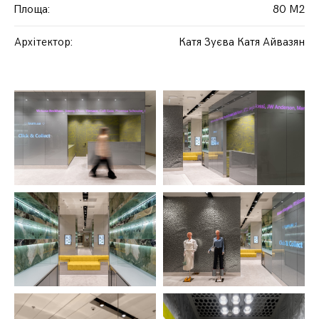
Площа
:
80 М2
Архітектор
:
Катя Зуєва Катя Айвазян