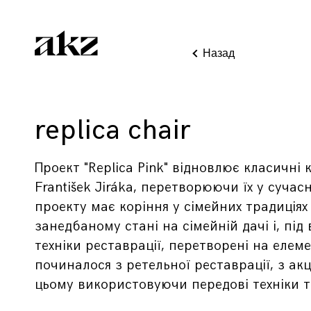
Назад
replica chair
Проект "Replica Pink" відновлює класичні
František Jiráka, перетворюючи їх у сучасн
проекту має коріння у сімейних традиціях 
занедбаному стані на сімейній дачі і, під
техніки реставрації, перетворені на елем
починалося з ретельної реставрації, з а
цьому використовуючи передові техніки т