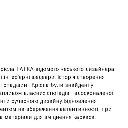
 крісла TATRA відомого чеського дизайнера
і інтер'єрні шедеври. Історія створення
і спадщині. Крісла були знайдені у
 впливом власних спогадів і вдосконаленої
енти сучасного дизайну.Відновлення
кцентом на збереження автентичності, при
а матеріали для зміцнення каркаса.